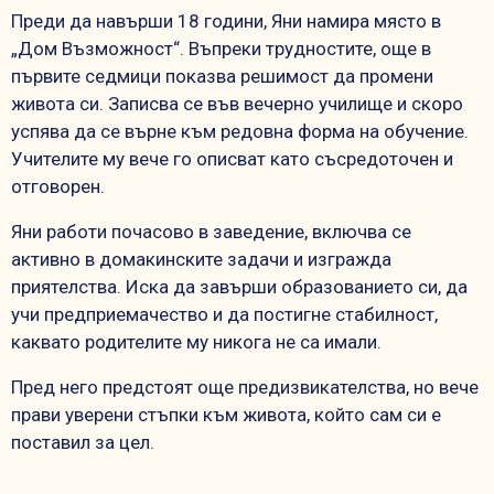
Преди да навърши 18 години, Яни намира място в
„Дом Възможност“. Въпреки трудностите, още в
първите седмици показва решимост да промени
живота си. Записва се във вечерно училище и скоро
успява да се върне към редовна форма на обучение.
Учителите му вече го описват като съсредоточен и
отговорен.
Яни работи почасово в заведение, включва се
активно в домакинските задачи и изгражда
приятелства. Иска да завърши образованието си, да
учи предприемачество и да постигне стабилност,
каквато родителите му никога не са имали.
Пред него предстоят още предизвикателства, но вече
прави уверени стъпки към живота, който сам си е
поставил за цел.