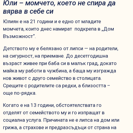
Юли – момчето, което не спира да
вярва в себе си
Юлиян е на 21 години и е едно от младите
момчета, които днес намират подкрепа в „Дом
Възможност“.
Детството му е белязано от липси — на родители,
на сигурност, на приемане. До десетгодишна
възраст живее при баба си в малък град, докато
майка му работи в чужбина, а баща му изгражда
нов живот с друго семейство в столицата.
Срещите с родителите са редки, а близостта –
още по-рядка.
Когато е на 13 години, обстоятелствата го
отделят от семейството му и го изпращат в
социална услуга. Причината не е липса на дом или
грижа, а страхове и предразсъдъци от страна на