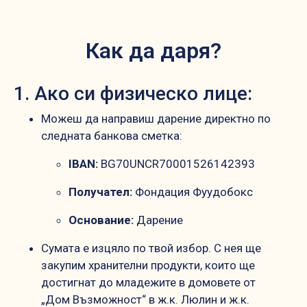
Как да даря?
1. Ако си физическо лице:
Можеш да направиш дарение директно по
следната банкова сметка:
IBAN:
BG70UNCR70001526142393
Получател:
Фондация Фуудобокс
Основание:
Дарение
Сумата е изцяло по твой избор. С нея ще
закупим хранителни продукти, които ще
достигнат до младежите в домовете от
„Дом Възможност“ в ж.к. Люлин и ж.к.