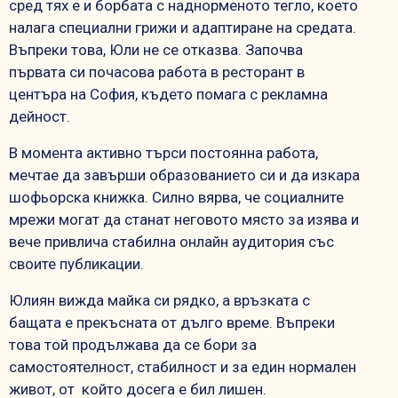
сред тях е и борбата с наднорменото тегло, което
налага специални грижи и адаптиране на средата.
Въпреки това, Юли не се отказва. Започва
първата си почасова работа в ресторант в
центъра на София, където помага с рекламна
дейност.
В момента активно търси постоянна работа,
мечтае да завърши образованието си и да изкара
шофьорска книжка. Силно вярва, че социалните
мрежи могат да станат неговото място за изява и
вече привлича стабилна онлайн аудитория със
своите публикации.
Юлиян вижда майка си рядко, а връзката с
бащата е прекъсната от дълго време. Въпреки
това той продължава да се бори за
самостоятелност, стабилност и за един нормален
живот, от който досега е бил лишен.