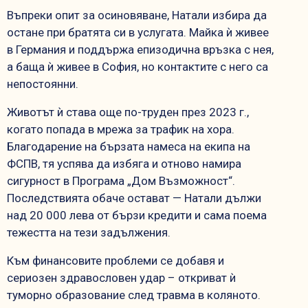
Въпреки опит за осиновяване, Натали избира да
остане при братята си в услугата. Майка ѝ живее
в Германия и поддържа епизодична връзка с нея,
а баща ѝ живее в София, но контактите с него са
непостоянни.
Животът ѝ става още по-труден през 2023 г.,
когато попада в мрежа за трафик на хора.
Благодарение на бързата намеса на екипа на
ФСПВ, тя успява да избяга и отново намира
сигурност в Програма „Дом Възможност“.
Последствията обаче остават — Натали дължи
над 20 000 лева от бързи кредити и сама поема
тежестта на тези задължения.
Към финансовите проблеми се добавя и
сериозен здравословен удар – откриват ѝ
туморно образование след травма в коляното.