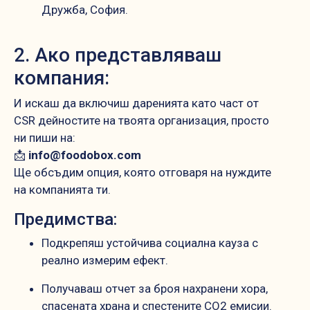
Дружба, София.
2. Ако представляваш
компания:
И искаш да включиш даренията като част от
CSR дейностите на твоята организация, просто
ни пиши на:
📩
info@foodobox.com
Ще обсъдим опция, която отговаря на нуждите
на компанията ти.
Предимства:
Подкрепяш устойчива социална кауза с
реално измерим ефект.
Получаваш отчет за броя нахранени хора,
спасената храна и спестените CO2 емисии.