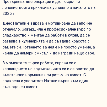
Претърпява две операции и дългосрочно
лечение, което приключва успешно в началото на
2025 г.
Днес Натали е здрава и мотивирана да започне
отначало. Завършила е професионален курс по
сладкарство и мечтае да работи в кухня, да се
развива в кулинарията и да създава красота с
ръцете си. Готвенето за нея е не просто умение, а
начин да намери смисъл и да изгради нещо свое.
В момента тя търси работа, справя се с
изплащането на задълженията си и се опитва да
възстанови нормалния си ритъм на живот. С
подкрепа и упоритост Натали върви към един
пълноценен живот.