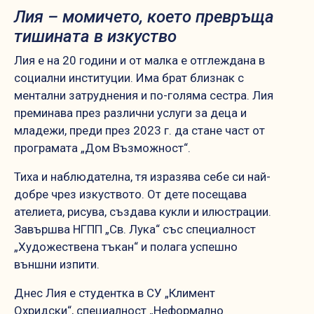
Лия – момичето, което превръща
тишината в изкуство
Лия е на 20 години и от малка е отглеждана в
социални институции. Има брат близнак с
ментални затруднения и по-голяма сестра. Лия
преминава през различни услуги за деца и
младежи, преди през 2023 г. да стане част от
програмата „Дом Възможност“.
Тиха и наблюдателна, тя изразява себе си най-
добре чрез изкуството. От дете посещава
ателиета, рисува, създава кукли и илюстрации.
Завършва НГПП „Св. Лука“ със специалност
„Художествена тъкан“ и полага успешно
външни изпити.
Днес Лия е студентка в СУ „Климент
Охридски“, специалност „Неформално