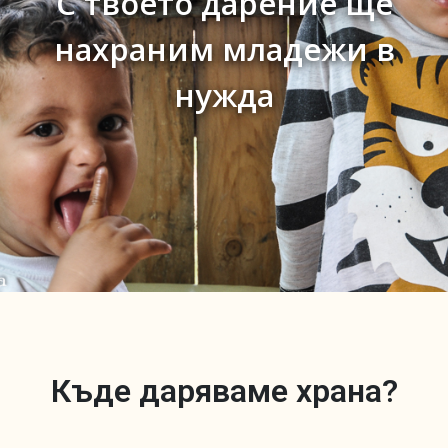
С твоето дарение ще
нахраним младежи в
нужда
Къде даряваме храна?