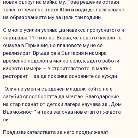
новия съпруг на майка му. Това решение оставя
траен отпечатък върху Юли и води до прекъсване
на образованието му за цели три години.
С много усилия успява да навакса пропуснатото и
завършва 11-ти клас. Вярва, че новото начало го
очаква в Германия, но плановете му не се
реализират. Връща се в България и намира
временно подслон в малко село, където работи
каквото намери – в строителството, в малък
ресторант – за да покрива основните си нужди.
Юлиян е умен и сърдечен младеж, който не е
загубил способността да мечтае. Благодарение
на стар познат от детски лагери научава за „Дом
Възможност“ и така започва нов етап от живота
си.
Предизвикателствата за него продължават —