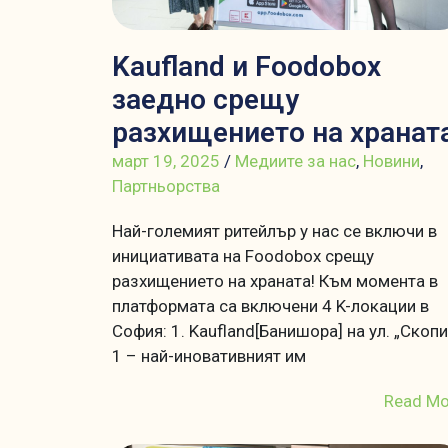
Kaufland и Foodobox
заедно срещу
разхищението на хранат
март 19, 2025
/
Медиите за нас
,
Новини
,
Партньорства
Най-големият ритейлър у нас се включи в
инициативата на Foodobox срещу
разхищението на храната! Към момента в
платформата са включени 4 K-локации в
София: 1. Kaufland[Банишора] на ул. „Скопи
1 – най-иновативният им
Read Mo