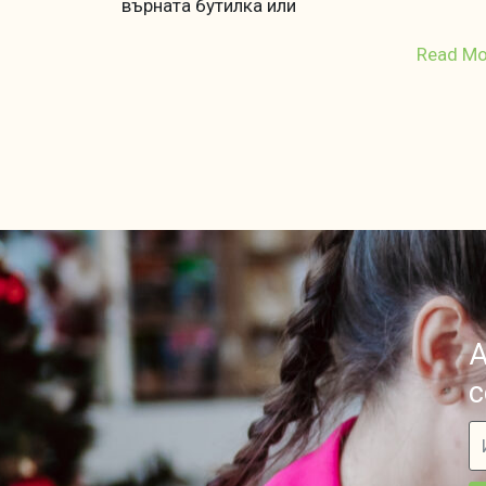
върната бутилка или
Read Mo
А
с