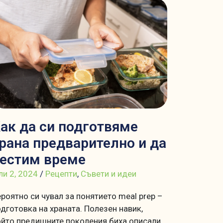
ак да си подготвяме
рана предварително и да
естим време
и 2, 2024
/
Рецепти
,
Съвети и идеи
роятно си чувал за понятието meal prep –
дготовка на храната. Полезен навик,
ойто предишните поколения биха описали