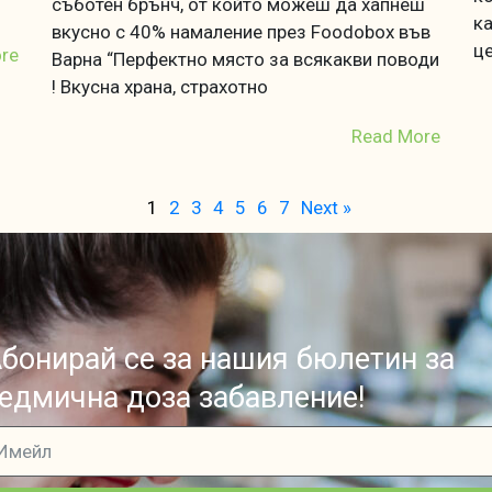
съботен брънч, от който можеш да хапнеш
ка
вкусно с 40% намаление през Foodobox във
це
re
Варна “Перфектно място за всякакви поводи
! Вкусна храна, страхотно
Read More
1
2
3
4
5
6
7
Next »
бонирай се за нашия бюлетин за
едмична доза забавление!