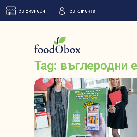
За Бизнеси
За клиенти
Tag: въглеродни 