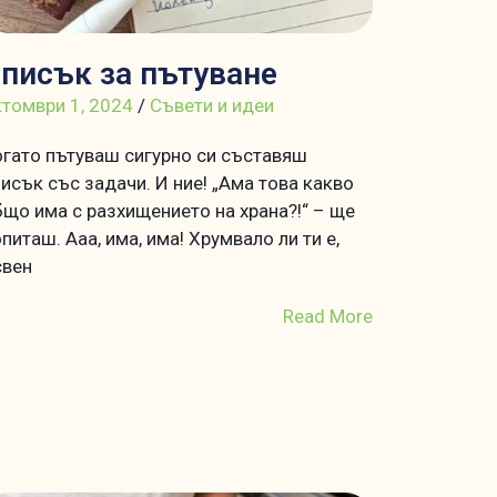
писък за пътуване
томври 1, 2024
/
Съвети и идеи
гато пътуваш сигурно си съставяш
исък със задачи. И ние! „Ама това какво
що има с разхищението на храна?!“ – ще
питаш. Ааа, има, има! Хрумвало ли ти е,
свен
Read More