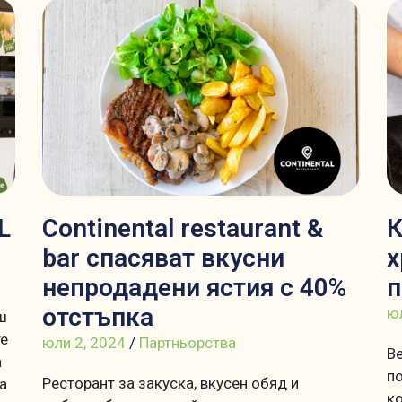
L
Continental restaurant &
К
bar спасяват вкусни
х
непродадени ястия с 40%
п
отстъпка
юл
ш
те
юли 2, 2024
/
Партньорства
Ве
а
по
Ресторант за закуска, вкусен обяд и
а
к