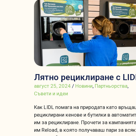
Лятно рециклиране с LID
август 25, 2024
/
Новини
,
Партньорства
,
Съвети и идеи
Как LIDL помага на природата като връща
рециклирани кенове и бутилки в автомати
им за рециклиране. Прочети за кампаният
им Reload, в която получаваш пари за всяк