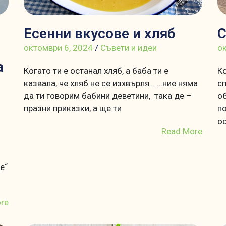
Есенни вкусове и хляб
С
октомври 6, 2024
/
Съвети и идеи
ок
а
Когато ти е останал хляб, а баба ти е
Ко
казвала, че хляб не се изхвърля… …ние няма
сп
да ти говорим бабини деветини, така де –
об
празни приказки, а ще ти
по
о
Read More
е“
re