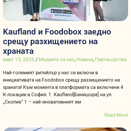
Kaufland и Foodobox заедно
срещу разхищението на
храната
март 19, 2025
/
Медиите за нас
,
Новини
,
Партньорства
Най-големият ритейлър у нас се включи в
инициативата на Foodobox срещу разхищението на
храната! Към момента в платформата са включени 4
K-локации в София: 1. Kaufland[Банишора] на ул.
„Скопие“ 1 – най-иновативният им
Read More