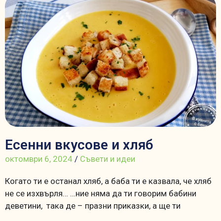
Есенни вкусове и хляб
октомври 6, 2024
/
Съвети и идеи
Когато ти е останал хляб, а баба ти е казвала, че хляб
не се изхвърля… …ние няма да ти говорим бабини
деветини, така де – празни приказки, а ще ти