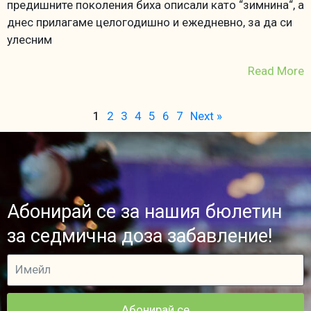
предишните поколения биха описали като “зимнина“, а
днес прилагаме целогодишно и ежедневно, за да си
улесним
Read More
1
2
3
4
5
6
7
Next »
Абонирай се за нашия бюлетин
за седмична доза забавление!
Абонирай се