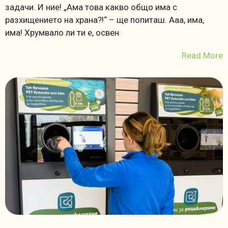
задачи. И ние! „Ама това какво общо има с
разхищението на храна?!“ – ще попиташ. Ааа, има,
има! Хрумвало ли ти е, освен
Read More