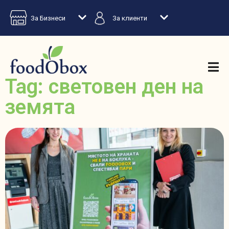
За Бизнеси
За клиенти
Tag: световен ден на
земята