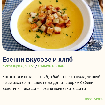
Есенни вкусове и хляб
октомври 6, 2024
/
Съвети и идеи
Когато ти е останал хляб, а баба ти е казвала, че хляб
не се изхвърля… …ние няма да ти говорим бабини
деветини, така де – празни приказки, а ще ти
Read More