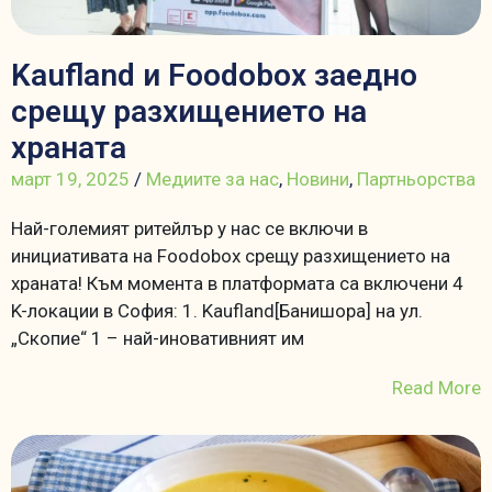
Kaufland и Foodobox заедно
срещу разхищението на
храната
март 19, 2025
/
Медиите за нас
,
Новини
,
Партньорства
Най-големият ритейлър у нас се включи в
инициативата на Foodobox срещу разхищението на
храната! Към момента в платформата са включени 4
K-локации в София: 1. Kaufland[Банишора] на ул.
„Скопие“ 1 – най-иновативният им
Read More