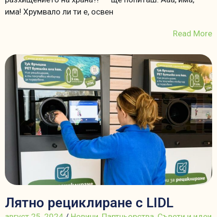
има! Хрумвало ли ти е, освен
Read More
Лятно рециклиране с LIDL
август 25, 2024
/
Новини
,
Партньорства
,
Съвети и идеи