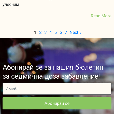
улесним
Read More
1
2
3
4
5
6
7
Next »
Абонирай се за нашия бюлетин
за седмична доза забавление!
Абонирай се