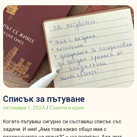
Списък за пътуване
октомври 1, 2024
/
Съвети и идеи
Когато пътуваш сигурно си съставяш списък със
задачи. И ние! „Ама това какво общо има с
разхищението на храна?!“ – ще попиташ. Ааа, има,