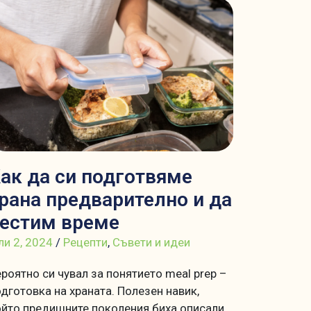
ак да си подготвяме
рана предварително и да
естим време
и 2, 2024
/
Рецепти
,
Съвети и идеи
роятно си чувал за понятието meal prep –
дготовка на храната. Полезен навик,
ойто предишните поколения биха описали