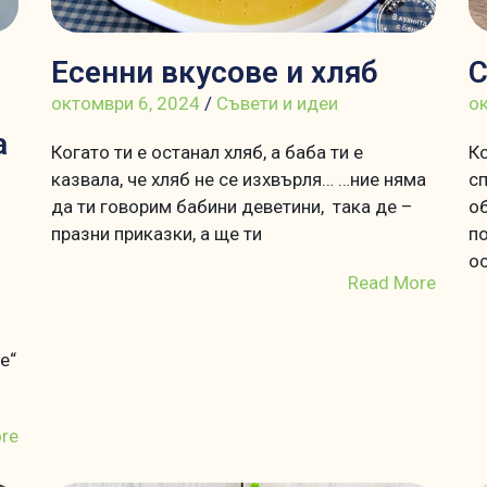
Есенни вкусове и хляб
С
октомври 6, 2024
/
Съвети и идеи
ок
а
Когато ти е останал хляб, а баба ти е
Ко
казвала, че хляб не се изхвърля… …ние няма
сп
да ти говорим бабини деветини, така де –
об
празни приказки, а ще ти
по
о
Read More
е“
re