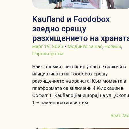
Kaufland и Foodobox
заедно срещу
разхищението на хранат
март 19, 2025
/
Медиите за нас
,
Новини
,
Партньорства
Най-големият ритейлър у нас се включи в
инициативата на Foodobox срещу
разхищението на храната! Към момента в
платформата са включени 4 K-локации в
София: 1. Kaufland[Банишора] на ул. „Скопи
1 – най-иновативният им
Read Mo