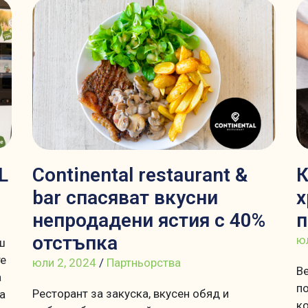
L
Continental restaurant &
К
bar спасяват вкусни
х
непродадени ястия с 40%
п
отстъпка
юл
ш
те
юли 2, 2024
/
Партньорства
Ве
а
по
Ресторант за закуска, вкусен обяд и
а
к