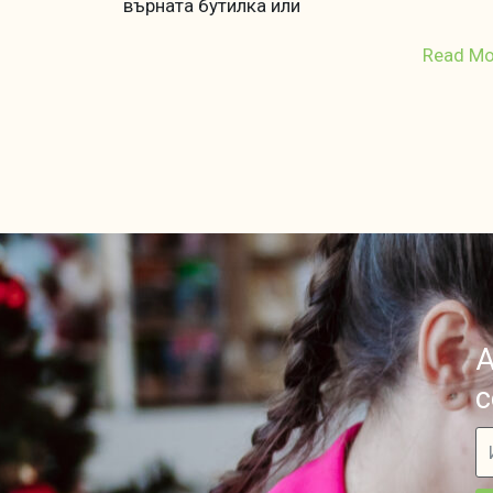
върната бутилка или
Read Mo
А
с