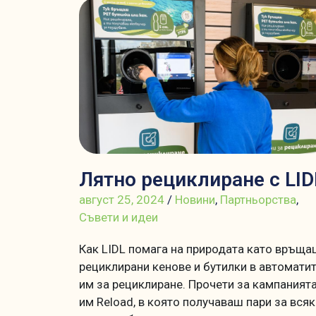
Лятно рециклиране с LID
август 25, 2024
/
Новини
,
Партньорства
,
Съвети и идеи
Как LIDL помага на природата като връща
рециклирани кенове и бутилки в автомати
им за рециклиране. Прочети за кампаният
им Reload, в която получаваш пари за всяк