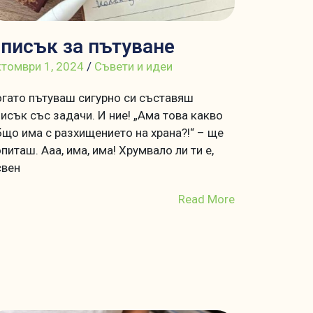
писък за пътуване
томври 1, 2024
/
Съвети и идеи
гато пътуваш сигурно си съставяш
исък със задачи. И ние! „Ама това какво
що има с разхищението на храна?!“ – ще
питаш. Ааа, има, има! Хрумвало ли ти е,
свен
Read More