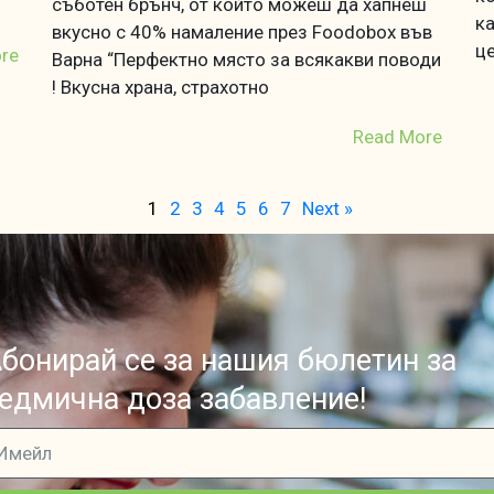
съботен брънч, от който можеш да хапнеш
ка
вкусно с 40% намаление през Foodobox във
це
re
Варна “Перфектно място за всякакви поводи
! Вкусна храна, страхотно
Read More
1
2
3
4
5
6
7
Next »
бонирай се за нашия бюлетин за
едмична доза забавление!