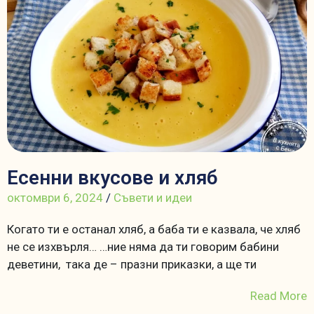
Есенни вкусове и хляб
октомври 6, 2024
/
Съвети и идеи
Когато ти е останал хляб, а баба ти е казвала, че хляб
не се изхвърля… …ние няма да ти говорим бабини
деветини, така де – празни приказки, а ще ти
Read More