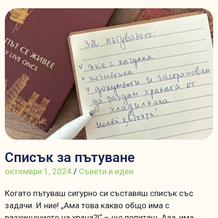
Списък за пътуване
октомври 1, 2024
/
Съвети и идеи
Когато пътуваш сигурно си съставяш списък със
задачи. И ние! „Ама това какво общо има с
разхищението на храна?!“ – ще попиташ. Ааа, има,