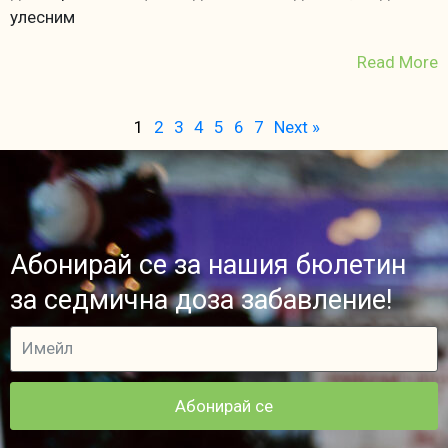
улесним
Read More
1
2
3
4
5
6
7
Next »
Абонирай се за нашия бюлетин
за седмична доза забавление!
Абонирай се