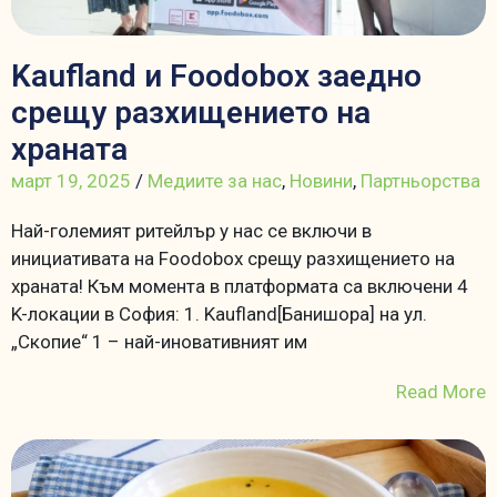
Kaufland и Foodobox заедно
срещу разхищението на
храната
март 19, 2025
/
Медиите за нас
,
Новини
,
Партньорства
Най-големият ритейлър у нас се включи в
инициативата на Foodobox срещу разхищението на
храната! Към момента в платформата са включени 4
K-локации в София: 1. Kaufland[Банишора] на ул.
„Скопие“ 1 – най-иновативният им
Read More