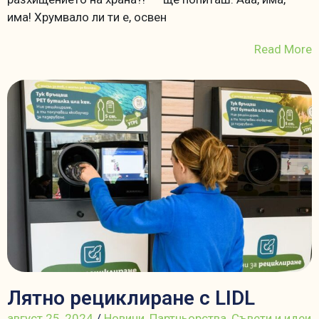
има! Хрумвало ли ти е, освен
Read More
Лятно рециклиране с LIDL
август 25, 2024
/
Новини
,
Партньорства
,
Съвети и идеи