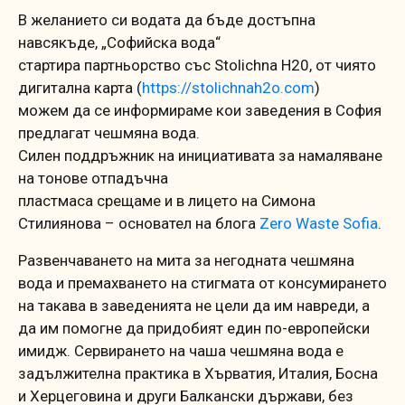
В желанието си водата да бъде достъпна
навсякъде, „Софийска вода“
стартира партньорство със Stolichna H20, от чиято
дигитална карта (
https://stolichnah2o.com
)
можем да се информираме кои заведения в София
предлагат чешмяна вода.
Силен поддръжник на инициативата за намаляване
на тонове отпадъчна
пластмаса срещаме и в лицето на Симона
Стилиянова – основател на блога
Zero Waste Sofia
.
Развенчаването на мита за негодната чешмяна
вода и премахването на стигмата от консумирането
на такава в заведенията не цели да им навреди, а
да им помогне да придобият един по-европейски
имидж. Сервирането на чаша чешмяна вода е
задължителна практика в Хърватия, Италия, Босна
и Херцеговина и други Балкански държави, без