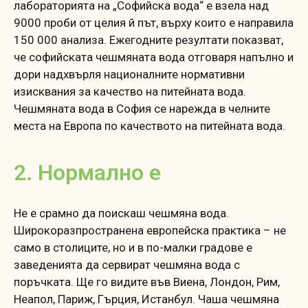
лабораторията на „Софийска вода“ е взела над
9000 проби от целия й път, върху които е направила
150 000 анализа. Ежегодните резултати показват,
че софийската чешмяната вода отговаря напълно и
дори надхвърля националните нормативни
изисквания за качество на питейната вода.
Чешмяната вода в София се нарежда в челните
места на Европа по качеството на питейната вода.
2. Нормално е
Не е срамно да поискаш чешмяна вода.
Широкоразпространена европейска практика – не
само в столиците, но и в по-малки градове е
заведенията да сервират чешмяна вода с
поръчката. Ще го видите във Виена, Лондон, Рим,
Неапол, Париж, Гърция, Истанбул. Чаша чешмяна