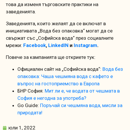
това да изменя търговските практики на
заведенията.
Заведенията, които желаят да се включат в
инициативата „Вода без опаковка“ могат да се
свържат със „Софийска вода“ през социалните
мрежи:
Facebook
,
LinkedIN
и
Instagram
.
Повече за кампанията ще откриете тук:
Официален сайт на „Софийска вода“:
Вода без
опаковка: Чаша чешмяна вода с кафето е
въпрос на гостоприемство в Европа
БНР София:
Мит ли е, че водата от чешмата в
София е негодна за употреба?
Go Guide:
Поръчай си чешмяна вода, мисли за
природата!
юли 1, 2022