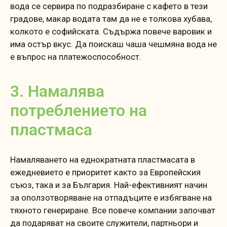
вода се сервира по подразбиране с кафето в тези
градове, макар водата там да не е толкова хубава,
колкото е софийската. Съдържа повече варовик и
има остър вкус. Да поискаш чаша чешмяна вода не
е въпрос на платежоспособност.
3. Намалява
потреблението на
пластмаса
Намаляването на еднократната пластмасата в
ежедневието е приоритет както за Европейския
съюз, така и за България. Най-ефективният начин
за оползотворяване на отпадъците е избягване на
тяхното генериране. Все повече компании започват
да подаряват на своите служители, партньори и