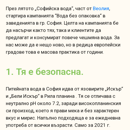
През лятото „Софийска вода“, част от
Веолия
,
стартира кампанията “Вода без опаковка“ в
заведенията в гр. София. Целта на кампанията бе
да насърчи както тях, така и клиентите да
предлагат и консумират повече чешмяна вода. За
нас може да е нещо ново, но в редица европейски
градове това е масова практика от години.
1. Тя е безопасна.
Питейната вода в София идва от язовирите „Искър“
и „Бели Искър“ в Рила планина . Тя се отличава с
неутрално pH около 7.2, заради високопланинския
си произход, което я прави мека и без характерен
вкус и мирис. Напълно подходяща е за ежедневна
употреба от всички възрасти. Само за 2021 г.