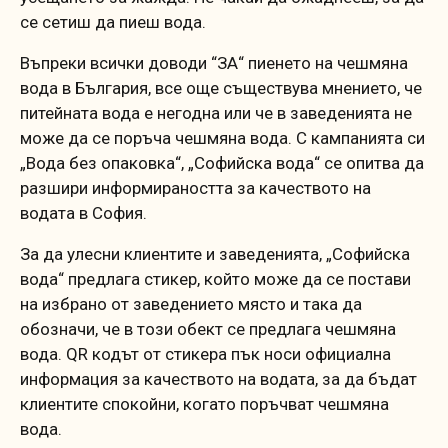
се сетиш да пиеш вода.
Въпреки всички доводи “ЗА“ пиенето на чешмяна
вода в България, все още съществува мнението, че
питейната вода е негодна или че в заведенията не
може да се поръча чешмяна вода. С кампанията си
„Вода без опаковка“, „Софийска вода“ се опитва да
разшири информираността за качеството на
водата в София.
За да улесни клиентите и заведенията, „Софийска
вода“ предлага стикер, който може да се постави
на избрано от заведението място и така да
обозначи, че в този обект се предлага чешмяна
вода. QR кодът от стикера пък носи официална
информация за качеството на водата, за да бъдат
клиентите спокойни, когато поръчват чешмяна
вода.