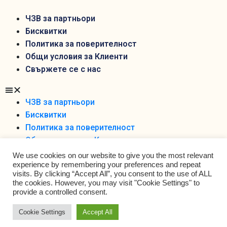
ЧЗВ за партньори
Бисквитки
Политика за поверителност
Общи условия за Клиенти
Свържете се с нас
ЧЗВ за партньори
Бисквитки
Политика за поверителност
Общи условия за Клиенти
Свържете се с нас
We use cookies on our website to give you the most relevant
experience by remembering your preferences and repeat
visits. By clicking “Accept All”, you consent to the use of ALL
the cookies. However, you may visit "Cookie Settings" to
provide a controlled consent.
Cookie Settings
Accept All
Foodobox 2021 Ltd ©