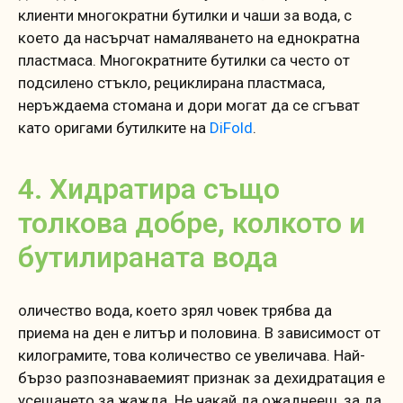
клиенти многократни бутилки и чаши за вода, с
което да насърчат намаляването на еднократна
пластмаса. Многократните бутилки са често от
подсилено стъкло, рециклирана пластмаса,
неръждаема стомана и дори могат да се сгъват
като оригами бутилките на
DiFold
.
4. Хидратира също
толкова добре, колкото и
бутилираната вода
оличество вода, което зрял човек трябва да
приема на ден е литър и половина. В зависимост от
килограмите, това количество се увеличава. Най-
бързо разпознаваемият признак за дехидратация е
усещането за жажда. Не чакай да ожаднееш, за да