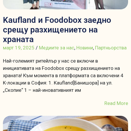
Kaufland и Foodobox заедно
срещу разхищението на
храната
март 19, 2025
/
Медиите за нас
,
Новини
,
Партньорства
Най-големият ритейлър у нас се включи в
инициативата на Foodobox срещу разхищението на
храната! Към момента в платформата са включени 4
K-локации в София: 1. Kaufland[Банишора] на ул.
„Скопие“ 1 – най-иновативният им
Read More