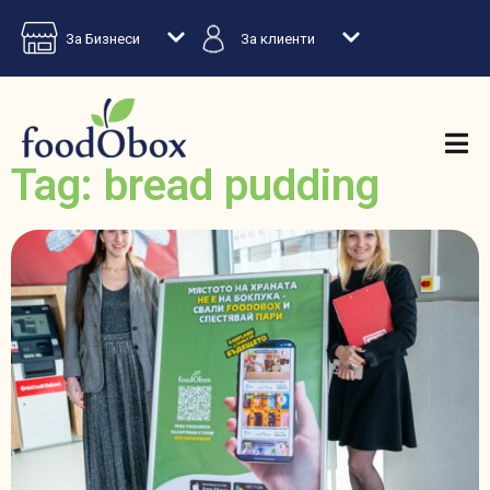
За Бизнеси
За клиенти
Tag: bread pudding