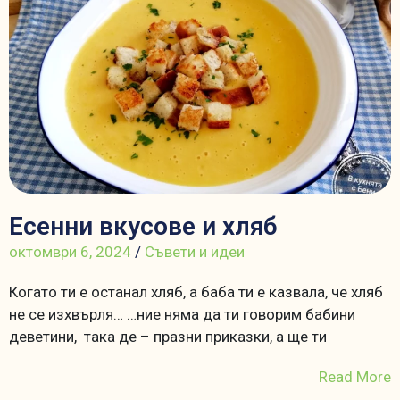
Есенни вкусове и хляб
октомври 6, 2024
/
Съвети и идеи
Когато ти е останал хляб, а баба ти е казвала, че хляб
не се изхвърля… …ние няма да ти говорим бабини
деветини, така де – празни приказки, а ще ти
Read More