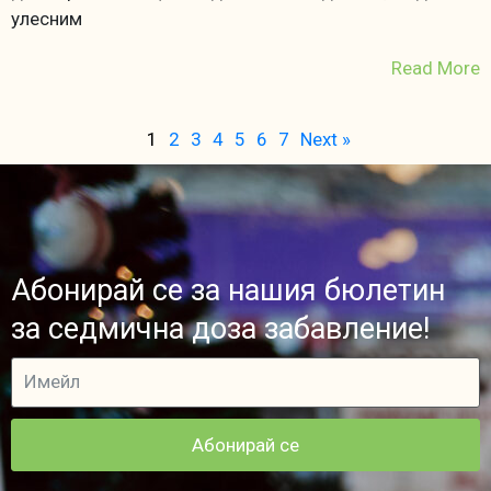
улесним
Read More
1
2
3
4
5
6
7
Next »
Абонирай се за нашия бюлетин
за седмична доза забавление!
Абонирай се