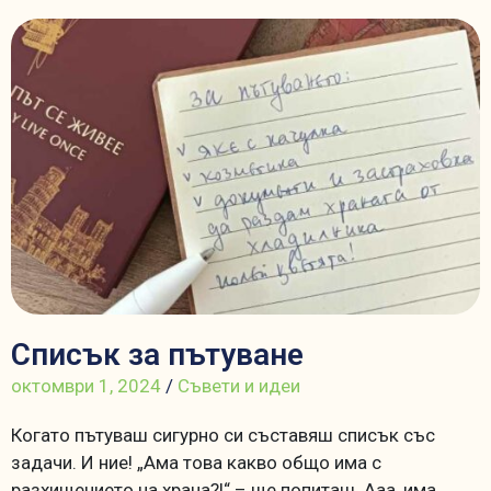
Списък за пътуване
октомври 1, 2024
/
Съвети и идеи
Когато пътуваш сигурно си съставяш списък със
задачи. И ние! „Ама това какво общо има с
разхищението на храна?!“ – ще попиташ. Ааа, има,