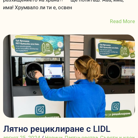
има! Хрумвало ли ти е, освен
Read More
Лятно рециклиране с LIDL
август 25, 2024
/
Новини
,
Партньорства
,
Съвети и идеи