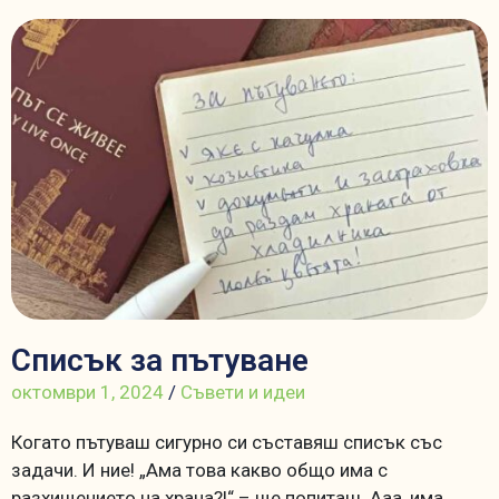
Списък за пътуване
октомври 1, 2024
/
Съвети и идеи
Когато пътуваш сигурно си съставяш списък със
задачи. И ние! „Ама това какво общо има с
разхищението на храна?!“ – ще попиташ. Ааа, има,