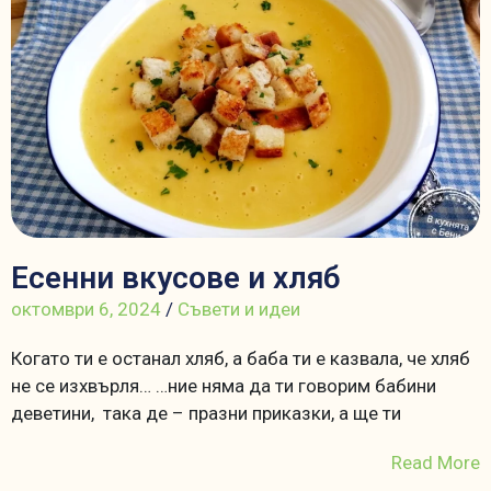
Есенни вкусове и хляб
октомври 6, 2024
/
Съвети и идеи
Когато ти е останал хляб, а баба ти е казвала, че хляб
не се изхвърля… …ние няма да ти говорим бабини
деветини, така де – празни приказки, а ще ти
Read More