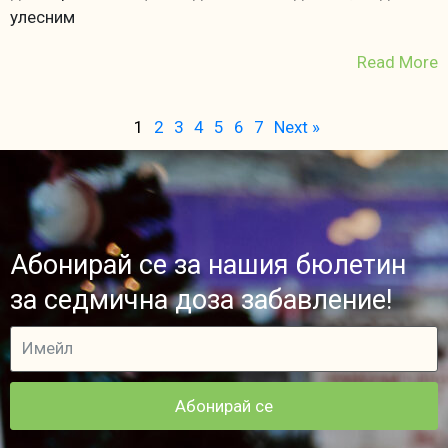
улесним
Read More
1
2
3
4
5
6
7
Next »
Абонирай се за нашия бюлетин
за седмична доза забавление!
Абонирай се