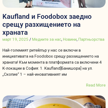
Kaufland и Foodobox заедно
срещу разхищението на
храната
март 19, 2025
/
Медиите за нас
,
Новини
,
Партньорства
Най-големият ритейлър у нас се включи в
инициативата на Foodobox срещу разхищението на
храната! Към момента в платформата са включени 4
K-локации в София: 1. Kaufland[Банишора] на ул.
„Скопие“ 1 – най-иновативният им
Read More