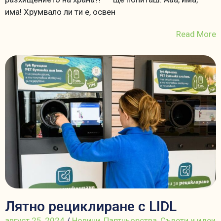
има! Хрумвало ли ти е, освен
Read More
Лятно рециклиране с LIDL
август 25, 2024
/
Новини
,
Партньорства
,
Съвети и идеи