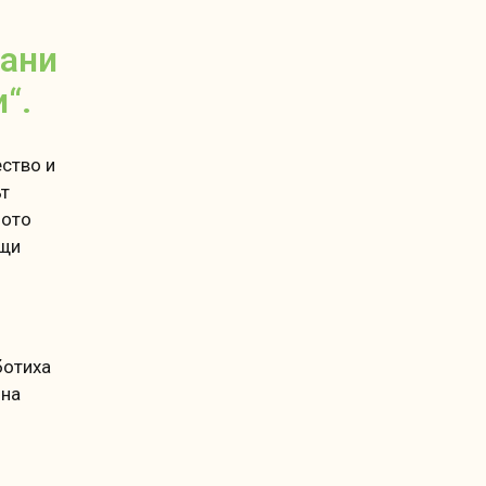
дани
“.
ство и
ът
ното
ащи
ботиха
 на