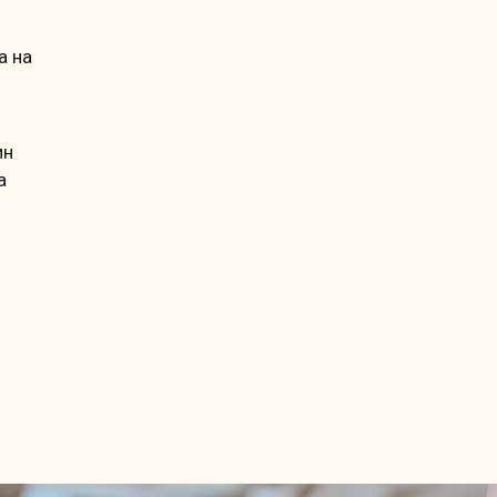
а на
ин
а