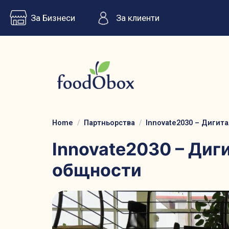
За Бизнеси
За клиенти
Home
Партньорства
Innovate2030 – Дигит
Innovate2030 – Диг
общности