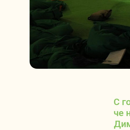
С г
че 
Дим