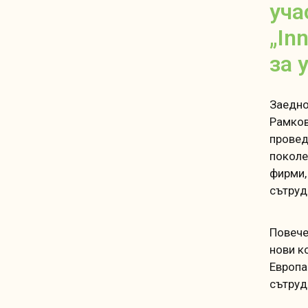
уча
„In
за 
Заедно
Рамков
провед
поколе
фирми,
сътруд
Повече
нови к
Европа
сътруд