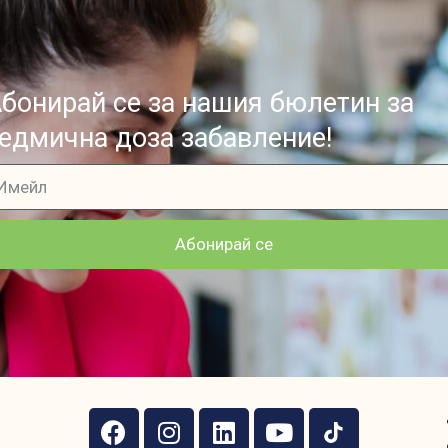
бонирай се за нашия бюлетин за
едмична доза забавление!
Абонирай се