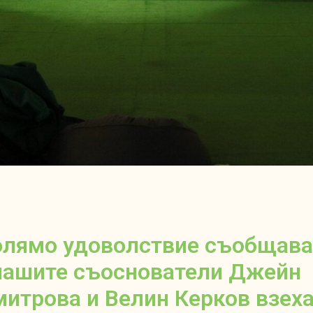
олямо удоволствие съобщава
нашите съоснователи Джейн
итрова и Велин Керков взех