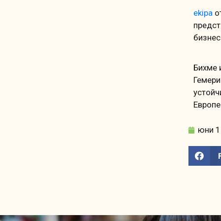
ekipa
о
предст
бизнес
Бихме 
Гемери
устойч
Европе
юни 1