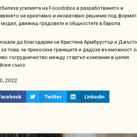
тбеляза усилията на Fooodobox в разработването и
авянето на креативно и иновативно решение под формат
 модел, движещ градовете и общностите в Европа.
искали да благодарим на Кристина Армбрустър и Джъст
 за това, че прекосиха границите и дадоха възможност з
иво сътрудничество между стартъп компании в целия
йски съюз.
0, 2022
Facebook
Twitter
Linkedin