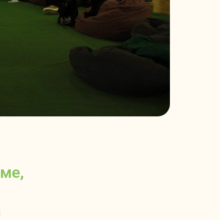
ме,
а