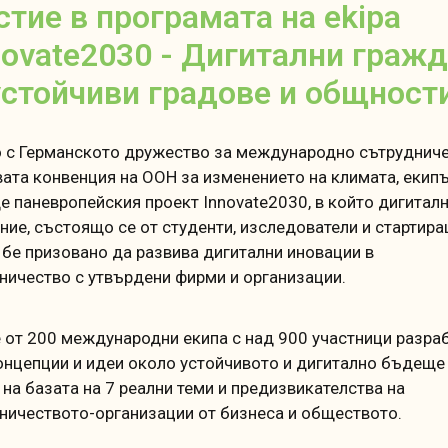
стие в програмата на ekipa
novate2030 - Дигитални граж
устойчиви градове и общности
 с Германското дружество за международно сътрудниче
ата конвенция на ООН за изменението на климата, екип
е паневропейския проект Innovate2030, в който дигитал
ние, състоящо се от студенти, изследователи и стартир
 бе призовано да развива дигитални иновации в
ничество с утвърдени фирми и организации.
 от 200 международни екипа с над 900 участници разра
онцепции и идеи около устойчивото и дигитално бъдеще
 на базата на 7 реални теми и предизвикателства на
ничеството-организации от бизнеса и обществото.